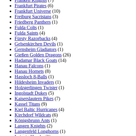
Franken Knights
(7)
Frankfurt Pirates
(6)
Frankfurt Universe
(10)
Freiburg Sacristans
(3)
Friedberg Panthers
(1)
Fulda Colts
(1)
Fulda Saints
(4)
Fürsty Razorbacks
(4)
Gelsenkirchen Devils
(1)
Gernsheim Gladiators
(1)
Gießen Golden Dragons
(26)
Hadamar Black Goats
(14)
Hanau Falcons
(1)
Hanau Hornets
(8)
Hassloch 8-Balls
(1)
Hildesheim Invaders
(1)
Holzgerlingen Twister
(1)
Ingolstadt Dukes
(5)
Kaiserslautern Pikes
(7)
Kassel Titans
(9)
Kiel Baltic Hurricanes
(4)
Kirchdorf Wildcats
(6)
Königsbrunn Ants
(1)
Langen Knights
(2)
Langenfeld Longhorns
(1)