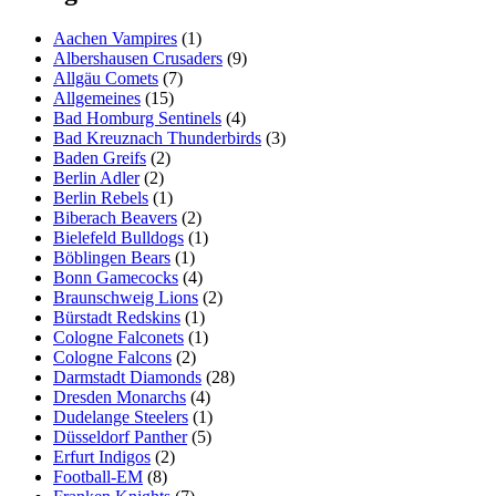
Aachen Vampires
(1)
Albershausen Crusaders
(9)
Allgäu Comets
(7)
Allgemeines
(15)
Bad Homburg Sentinels
(4)
Bad Kreuznach Thunderbirds
(3)
Baden Greifs
(2)
Berlin Adler
(2)
Berlin Rebels
(1)
Biberach Beavers
(2)
Bielefeld Bulldogs
(1)
Böblingen Bears
(1)
Bonn Gamecocks
(4)
Braunschweig Lions
(2)
Bürstadt Redskins
(1)
Cologne Falconets
(1)
Cologne Falcons
(2)
Darmstadt Diamonds
(28)
Dresden Monarchs
(4)
Dudelange Steelers
(1)
Düsseldorf Panther
(5)
Erfurt Indigos
(2)
Football-EM
(8)