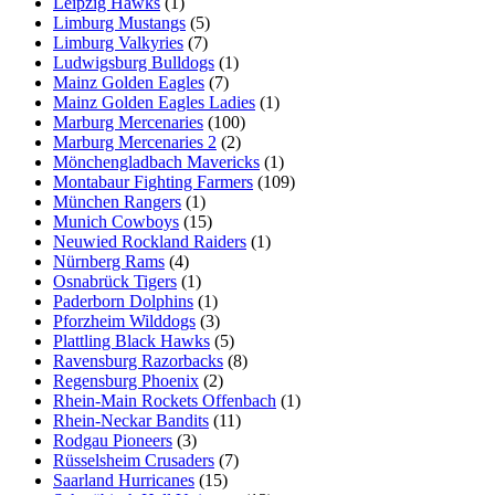
Leipzig Hawks
(1)
Limburg Mustangs
(5)
Limburg Valkyries
(7)
Ludwigsburg Bulldogs
(1)
Mainz Golden Eagles
(7)
Mainz Golden Eagles Ladies
(1)
Marburg Mercenaries
(100)
Marburg Mercenaries 2
(2)
Mönchengladbach Mavericks
(1)
Montabaur Fighting Farmers
(109)
München Rangers
(1)
Munich Cowboys
(15)
Neuwied Rockland Raiders
(1)
Nürnberg Rams
(4)
Osnabrück Tigers
(1)
Paderborn Dolphins
(1)
Pforzheim Wilddogs
(3)
Plattling Black Hawks
(5)
Ravensburg Razorbacks
(8)
Regensburg Phoenix
(2)
Rhein-Main Rockets Offenbach
(1)
Rhein-Neckar Bandits
(11)
Rodgau Pioneers
(3)
Rüsselsheim Crusaders
(7)
Saarland Hurricanes
(15)