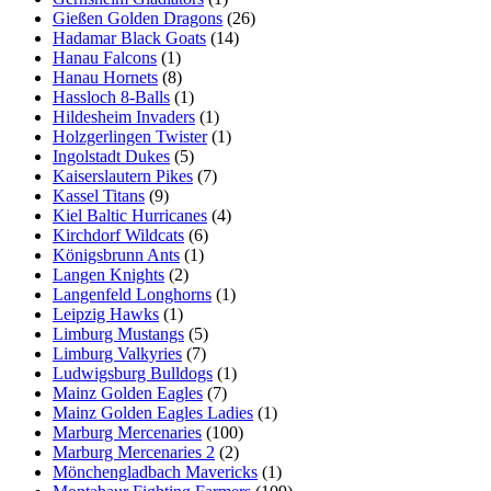
Gießen Golden Dragons
(26)
Hadamar Black Goats
(14)
Hanau Falcons
(1)
Hanau Hornets
(8)
Hassloch 8-Balls
(1)
Hildesheim Invaders
(1)
Holzgerlingen Twister
(1)
Ingolstadt Dukes
(5)
Kaiserslautern Pikes
(7)
Kassel Titans
(9)
Kiel Baltic Hurricanes
(4)
Kirchdorf Wildcats
(6)
Königsbrunn Ants
(1)
Langen Knights
(2)
Langenfeld Longhorns
(1)
Leipzig Hawks
(1)
Limburg Mustangs
(5)
Limburg Valkyries
(7)
Ludwigsburg Bulldogs
(1)
Mainz Golden Eagles
(7)
Mainz Golden Eagles Ladies
(1)
Marburg Mercenaries
(100)
Marburg Mercenaries 2
(2)
Mönchengladbach Mavericks
(1)