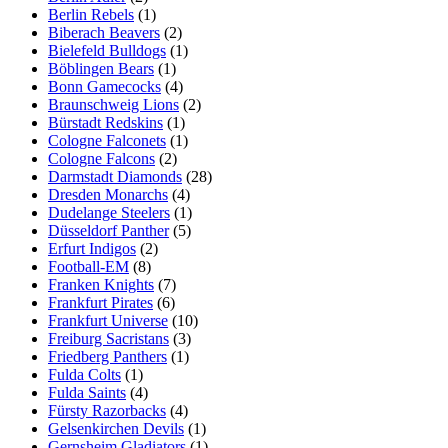
Berlin Rebels
(1)
Biberach Beavers
(2)
Bielefeld Bulldogs
(1)
Böblingen Bears
(1)
Bonn Gamecocks
(4)
Braunschweig Lions
(2)
Bürstadt Redskins
(1)
Cologne Falconets
(1)
Cologne Falcons
(2)
Darmstadt Diamonds
(28)
Dresden Monarchs
(4)
Dudelange Steelers
(1)
Düsseldorf Panther
(5)
Erfurt Indigos
(2)
Football-EM
(8)
Franken Knights
(7)
Frankfurt Pirates
(6)
Frankfurt Universe
(10)
Freiburg Sacristans
(3)
Friedberg Panthers
(1)
Fulda Colts
(1)
Fulda Saints
(4)
Fürsty Razorbacks
(4)
Gelsenkirchen Devils
(1)
Gernsheim Gladiators
(1)