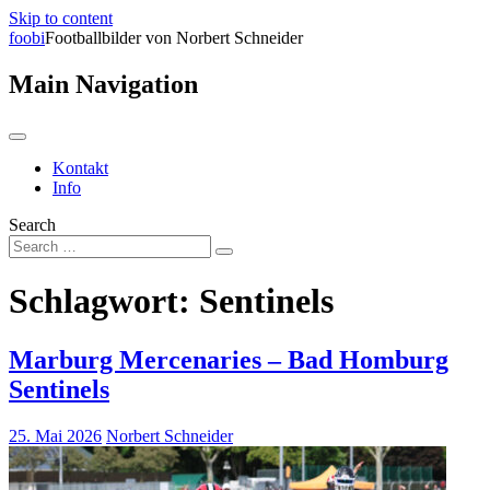
Skip to content
foobi
Footballbilder von Norbert Schneider
Main Navigation
Kontakt
Info
Search
Schlagwort:
Sentinels
Marburg Mercenaries – Bad Homburg
Sentinels
25. Mai 2026
Norbert Schneider