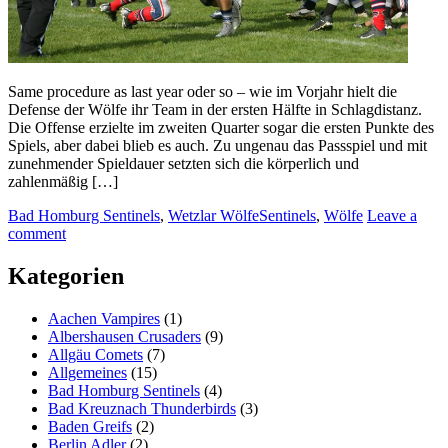
Same procedure as last year oder so – wie im Vorjahr hielt die
Defense der Wölfe ihr Team in der ersten Hälfte in Schlagdistanz.
Die Offense erzielte im zweiten Quarter sogar die ersten Punkte des
Spiels, aber dabei blieb es auch. Zu ungenau das Passspiel und mit
zunehmender Spieldauer setzten sich die körperlich und
zahlenmäßig […]
Bad Homburg Sentinels
,
Wetzlar Wölfe
Sentinels
,
Wölfe
Leave a
comment
Kategorien
Aachen Vampires
(1)
Albershausen Crusaders
(9)
Allgäu Comets
(7)
Allgemeines
(15)
Bad Homburg Sentinels
(4)
Bad Kreuznach Thunderbirds
(3)
Baden Greifs
(2)
Berlin Adler
(2)