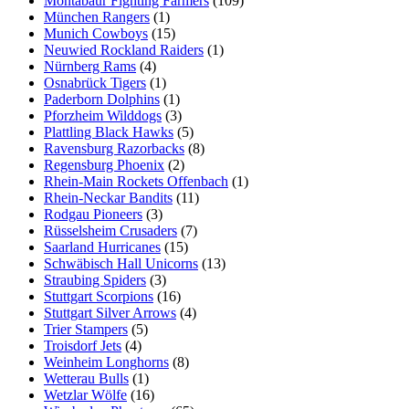
Montabaur Fighting Farmers
(109)
München Rangers
(1)
Munich Cowboys
(15)
Neuwied Rockland Raiders
(1)
Nürnberg Rams
(4)
Osnabrück Tigers
(1)
Paderborn Dolphins
(1)
Pforzheim Wilddogs
(3)
Plattling Black Hawks
(5)
Ravensburg Razorbacks
(8)
Regensburg Phoenix
(2)
Rhein-Main Rockets Offenbach
(1)
Rhein-Neckar Bandits
(11)
Rodgau Pioneers
(3)
Rüsselsheim Crusaders
(7)
Saarland Hurricanes
(15)
Schwäbisch Hall Unicorns
(13)
Straubing Spiders
(3)
Stuttgart Scorpions
(16)
Stuttgart Silver Arrows
(4)
Trier Stampers
(5)
Troisdorf Jets
(4)
Weinheim Longhorns
(8)
Wetterau Bulls
(1)
Wetzlar Wölfe
(16)