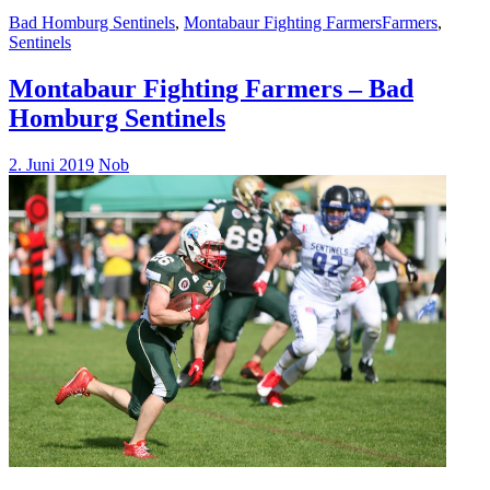
Bad Homburg Sentinels
,
Montabaur Fighting Farmers
Farmers
,
Sentinels
Montabaur Fighting Farmers – Bad
Homburg Sentinels
2. Juni 2019
Nob