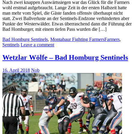
Nach zwei knappen Auswärtssiegen war das Glück für die Farmers
wohl erstmal aufgebraucht. Lange Zeit in der ersten Halbzeit hatte
man mehr vom Spiel, die Gäste fanden offensiv überhaupt nicht
statt. Zwei Ballverluste an der Sentinels-Endzone verhinderten aber
Punkte der Westerwälder. Etwas überraschend dann die Führung der
Bad Homburger, mit einem tiefen Pass wurden die […]
Bad Homburg Sentinels
,
Montabaur Fighting Farmers
Farmers
,
Sentinels
Leave a comment
Wetzlar Wölfe – Bad Homburg Sentinels
16. April 2018
Nob