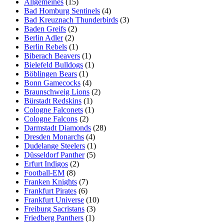
Allgemeines
(15)
Bad Homburg Sentinels
(4)
Bad Kreuznach Thunderbirds
(3)
Baden Greifs
(2)
Berlin Adler
(2)
Berlin Rebels
(1)
Biberach Beavers
(1)
Bielefeld Bulldogs
(1)
Böblingen Bears
(1)
Bonn Gamecocks
(4)
Braunschweig Lions
(2)
Bürstadt Redskins
(1)
Cologne Falconets
(1)
Cologne Falcons
(2)
Darmstadt Diamonds
(28)
Dresden Monarchs
(4)
Dudelange Steelers
(1)
Düsseldorf Panther
(5)
Erfurt Indigos
(2)
Football-EM
(8)
Franken Knights
(7)
Frankfurt Pirates
(6)
Frankfurt Universe
(10)
Freiburg Sacristans
(3)
Friedberg Panthers
(1)