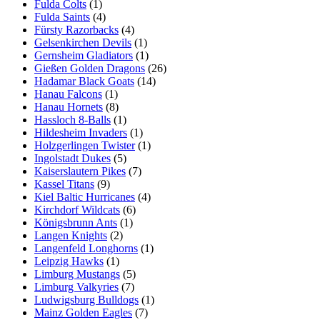
Fulda Colts
(1)
Fulda Saints
(4)
Fürsty Razorbacks
(4)
Gelsenkirchen Devils
(1)
Gernsheim Gladiators
(1)
Gießen Golden Dragons
(26)
Hadamar Black Goats
(14)
Hanau Falcons
(1)
Hanau Hornets
(8)
Hassloch 8-Balls
(1)
Hildesheim Invaders
(1)
Holzgerlingen Twister
(1)
Ingolstadt Dukes
(5)
Kaiserslautern Pikes
(7)
Kassel Titans
(9)
Kiel Baltic Hurricanes
(4)
Kirchdorf Wildcats
(6)
Königsbrunn Ants
(1)
Langen Knights
(2)
Langenfeld Longhorns
(1)
Leipzig Hawks
(1)
Limburg Mustangs
(5)
Limburg Valkyries
(7)
Ludwigsburg Bulldogs
(1)
Mainz Golden Eagles
(7)