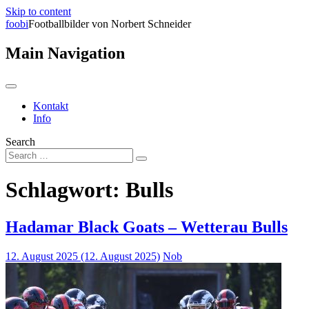
Skip to content
foobi
Footballbilder von Norbert Schneider
Main Navigation
Kontakt
Info
Search
Schlagwort:
Bulls
Hadamar Black Goats – Wetterau Bulls
12. August 2025
(12. August 2025)
Nob