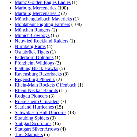
Mainz Golden Eagles Ladies
(1)
Marburg Mercenaries
(100)
Marburg Mercenaries 2
(2)
Mönchengladbach Mavericks
(1)
Montabaur Fighting Farmers
(108)
München Rangers
(1)
Munich Cowboys
(15)
Neuwied Rockland Raiders
(1)
Nürnberg Rams
(4)
Osnabrück Tigers
(1)
Paderborn Dolphins
(1)
Pforzheim Wilddogs
(3)
Plattling Black Hawks
(5)
Ravensburg Razorbacks
(8)
Regensburg Phoenix
(2)
Rhein-Main Rockets Offenbach
(1)
Rhein-Neckar Bandits
(11)
Rodgau Pioneers
(3)
Rüsselsheim Crusaders
(7)
Saarland Hurricanes
(15)
Schwäbisch Hall Unicorns
(13)
Straubing Spiders
(3)
Stuttgart Scorpions
(16)
Stuttgart Silver Arrows
(4)
Trier Stampers
(5)