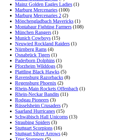
Mainz Golden Eagles Ladies
(1)
Marburg Mercenaries
(100)
Marburg Mercenaries 2
(2)
Mönchengladbach Mavericks
(1)
Montabaur Fighting Farmers
(108)
München Rangers
(1)
Munich Cowboys
(15)
Neuwied Rockland Raiders
(1)
Nürnberg Rams
(4)
Osnabrück Tigers
(1)
Paderborn Dolphins
(1)
Pforzheim Wilddogs
(3)
Plattling Black Hawks
(5)
Ravensburg Razorbacks
(8)
Regensburg Phoenix
(2)
Rhein-Main Rockets Offenbach
(1)
Rhein-Neckar Bandits
(11)
Rodgau Pioneers
(3)
Rüsselsheim Crusaders
(7)
Saarland Hurricanes
(15)
Schwäbisch Hall Unicorns
(13)
Straubing Spiders
(3)
Stuttgart Scorpions
(16)
Stuttgart Silver Arrows
(4)
Trier Stampers
(5)