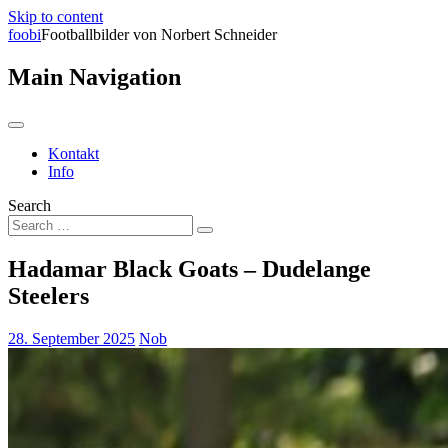
Skip to content
foobi
Footballbilder von Norbert Schneider
Main Navigation
Kontakt
Info
Search
Hadamar Black Goats – Dudelange
Steelers
28. September 2025
Nob