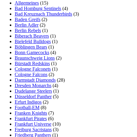
Allgemeines
(15)
Bad Homburg Sentinels
(4)
Bad Kreuznach Thunderbirds
(3)
Baden Greifs
(2)
Berlin Adler
(2)
Berlin Rebels
(1)
Biberach Beavers
(1)
Bielefeld Bulldogs
(1)
Böblingen Bears
(1)
Bonn Gamecocks
(4)
Braunschweig Lions
(2)
Bürstadt Redskins
(1)
Cologne Falconets
(1)
Cologne Falcons
(2)
Darmstadt Diamonds
(28)
Dresden Monarchs
(4)
Dudelange Steelers
(1)
Düsseldorf Panther
(5)
Erfurt Indigos
(2)
Football-EM
(8)
Franken Knights
(7)
Frankfurt Pirates
(6)
Frankfurt Universe
(10)
Freiburg Sacristans
(3)
Friedberg Panthers
(1)