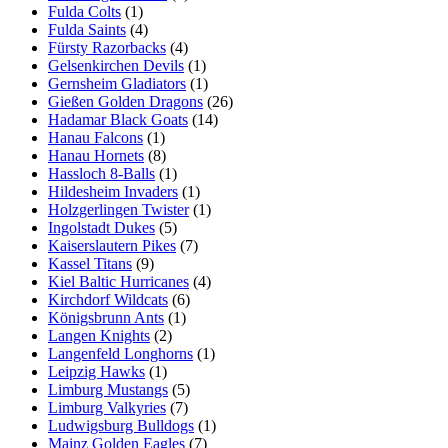
Fulda Colts
(1)
Fulda Saints
(4)
Fürsty Razorbacks
(4)
Gelsenkirchen Devils
(1)
Gernsheim Gladiators
(1)
Gießen Golden Dragons
(26)
Hadamar Black Goats
(14)
Hanau Falcons
(1)
Hanau Hornets
(8)
Hassloch 8-Balls
(1)
Hildesheim Invaders
(1)
Holzgerlingen Twister
(1)
Ingolstadt Dukes
(5)
Kaiserslautern Pikes
(7)
Kassel Titans
(9)
Kiel Baltic Hurricanes
(4)
Kirchdorf Wildcats
(6)
Königsbrunn Ants
(1)
Langen Knights
(2)
Langenfeld Longhorns
(1)
Leipzig Hawks
(1)
Limburg Mustangs
(5)
Limburg Valkyries
(7)
Ludwigsburg Bulldogs
(1)
Mainz Golden Eagles
(7)