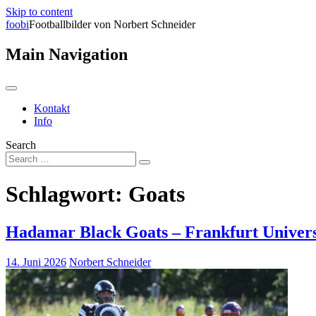
Skip to content
foobi
Footballbilder von Norbert Schneider
Main Navigation
Kontakt
Info
Search
Schlagwort:
Goats
Hadamar Black Goats – Frankfurt Univer
14. Juni 2026
Norbert Schneider