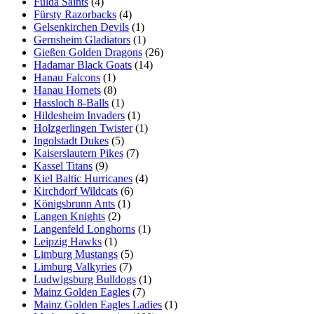
Fulda Saints
(4)
Fürsty Razorbacks
(4)
Gelsenkirchen Devils
(1)
Gernsheim Gladiators
(1)
Gießen Golden Dragons
(26)
Hadamar Black Goats
(14)
Hanau Falcons
(1)
Hanau Hornets
(8)
Hassloch 8-Balls
(1)
Hildesheim Invaders
(1)
Holzgerlingen Twister
(1)
Ingolstadt Dukes
(5)
Kaiserslautern Pikes
(7)
Kassel Titans
(9)
Kiel Baltic Hurricanes
(4)
Kirchdorf Wildcats
(6)
Königsbrunn Ants
(1)
Langen Knights
(2)
Langenfeld Longhorns
(1)
Leipzig Hawks
(1)
Limburg Mustangs
(5)
Limburg Valkyries
(7)
Ludwigsburg Bulldogs
(1)
Mainz Golden Eagles
(7)
Mainz Golden Eagles Ladies
(1)