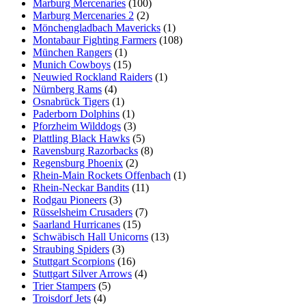
Marburg Mercenaries
(100)
Marburg Mercenaries 2
(2)
Mönchengladbach Mavericks
(1)
Montabaur Fighting Farmers
(108)
München Rangers
(1)
Munich Cowboys
(15)
Neuwied Rockland Raiders
(1)
Nürnberg Rams
(4)
Osnabrück Tigers
(1)
Paderborn Dolphins
(1)
Pforzheim Wilddogs
(3)
Plattling Black Hawks
(5)
Ravensburg Razorbacks
(8)
Regensburg Phoenix
(2)
Rhein-Main Rockets Offenbach
(1)
Rhein-Neckar Bandits
(11)
Rodgau Pioneers
(3)
Rüsselsheim Crusaders
(7)
Saarland Hurricanes
(15)
Schwäbisch Hall Unicorns
(13)
Straubing Spiders
(3)
Stuttgart Scorpions
(16)
Stuttgart Silver Arrows
(4)
Trier Stampers
(5)
Troisdorf Jets
(4)