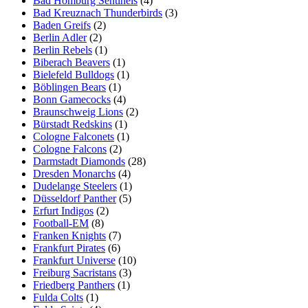
Bad Homburg Sentinels
(4)
Bad Kreuznach Thunderbirds
(3)
Baden Greifs
(2)
Berlin Adler
(2)
Berlin Rebels
(1)
Biberach Beavers
(1)
Bielefeld Bulldogs
(1)
Böblingen Bears
(1)
Bonn Gamecocks
(4)
Braunschweig Lions
(2)
Bürstadt Redskins
(1)
Cologne Falconets
(1)
Cologne Falcons
(2)
Darmstadt Diamonds
(28)
Dresden Monarchs
(4)
Dudelange Steelers
(1)
Düsseldorf Panther
(5)
Erfurt Indigos
(2)
Football-EM
(8)
Franken Knights
(7)
Frankfurt Pirates
(6)
Frankfurt Universe
(10)
Freiburg Sacristans
(3)
Friedberg Panthers
(1)
Fulda Colts
(1)